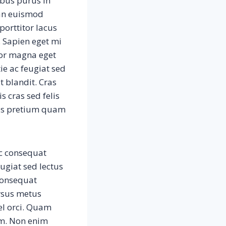
ibus purus in
ean euismod
porttitor lacus
 Sapien eget mi
olor magna eget
ie ac feugiat sed
 blandit. Cras
s cras sed felis
sus pretium quam
nc consequat
ugiat sed lectus
consequat
rsus metus
el orci. Quam
m. Non enim