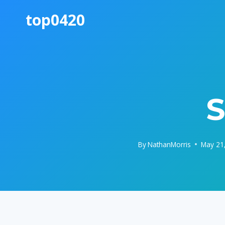
Skip
top0420
to
content
S
By
NathanMorris
May 21