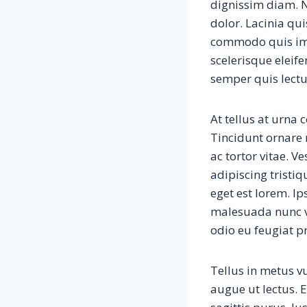
dignissim diam. N
dolor. Lacinia qu
commodo quis impe
scelerisque eleife
semper quis lectu
At tellus at urna
Tincidunt ornare 
ac tortor vitae. 
adipiscing tristiq
eget est lorem. Ip
malesuada nunc v
odio eu feugiat p
Tellus in metus vu
augue ut lectus. 