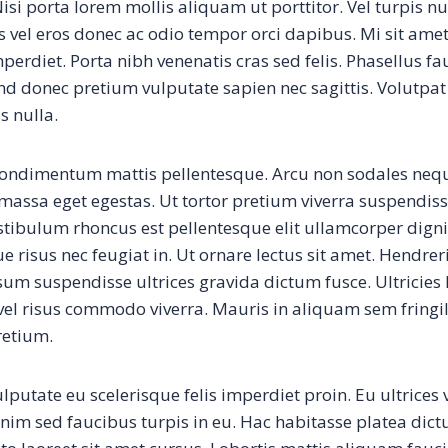
isi porta lorem mollis aliquam ut porttitor. Vel turpis n
is vel eros donec ac odio tempor orci dapibus. Mi sit ame
rdiet. Porta nibh venenatis cras sed felis. Phasellus fa
nd donec pretium vulputate sapien nec sagittis. Volutpat 
s nulla.
 condimentum mattis pellentesque. Arcu non sodales neq
massa eget egestas. Ut tortor pretium viverra suspendis
Vestibulum rhoncus est pellentesque elit ullamcorper dign
ue risus nec feugiat in. Ut ornare lectus sit amet. Hendre
sum suspendisse ultrices gravida dictum fusce. Ultricies 
el risus commodo viverra. Mauris in aliquam sem fringi
retium.
lputate eu scelerisque felis imperdiet proin. Eu ultrices 
Enim sed faucibus turpis in eu. Hac habitasse platea dic