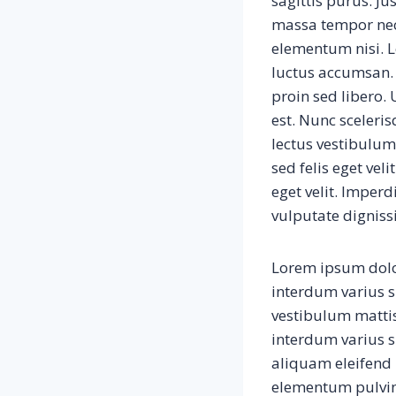
sagittis purus. Ju
massa tempor nec
elementum nisi. Le
luctus accumsan.
proin sed libero.
est. Nunc sceleri
lectus vestibulum
sed felis eget vel
eget velit. Imper
vulputate digniss
Lorem ipsum dolor
interdum varius s
vestibulum matti
interdum varius 
aliquam eleifend 
elementum pulvin