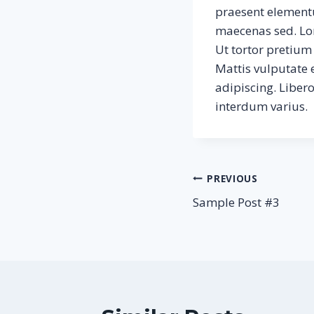
praesent elementum
maecenas sed. Lore
Ut tortor pretium
Mattis vulputate 
adipiscing. Liber
interdum varius.
Post
PREVIOUS
Sample Post #3
navigation