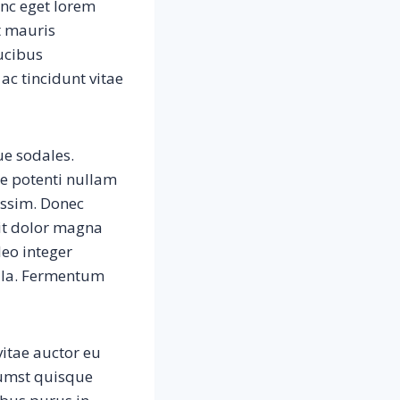
unc eget lorem
t mauris
ucibus
ac tincidunt vitae
ue sodales.
se potenti nullam
issim. Donec
rit dolor magna
leo integer
lla. Fermentum
vitae auctor eu
tumst quisque