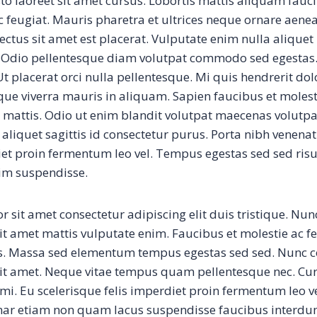
sto laoreet sit amet cursus. Lobortis mattis aliquam fauc
 feugiat. Mauris pharetra et ultrices neque ornare aen
ctus sit amet est placerat. Vulputate enim nulla aliquet 
 Odio pellentesque diam volutpat commodo sed egestas.
 Ut placerat orci nulla pellentesque. Mi quis hendrerit d
sque viverra mauris in aliquam. Sapien faucibus et molest
 mattis. Odio ut enim blandit volutpat maecenas volutpat
it aliquet sagittis id consectetur purus. Porta nibh venenati
diet proin fermentum leo vel. Tempus egestas sed sed ri
im suspendisse.
 sit amet consectetur adipiscing elit duis tristique. Nu
it amet mattis vulputate enim. Faucibus et molestie ac fe
s. Massa sed elementum tempus egestas sed sed. Nunc 
sit amet. Neque vitae tempus quam pellentesque nec. Cu
mi. Eu scelerisque felis imperdiet proin fermentum leo v
ar etiam non quam lacus suspendisse faucibus interdu