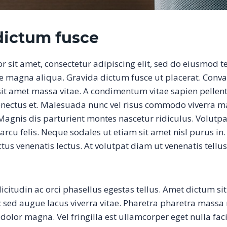
dictum fusce
 sit amet, consectetur adipiscing elit, sed do eiusmod 
re magna aliqua. Gravida dictum fusce ut placerat. Conva
 sit amet massa vitae. A condimentum vitae sapien pellen
senectus et. Malesuada nunc vel risus commodo viverra 
agnis dis parturient montes nascetur ridiculus. Volutpa
rcu felis. Neque sodales ut etiam sit amet nisl purus in.
tus venenatis lectus. At volutpat diam ut venenatis tellu
icitudin ac orci phasellus egestas tellus. Amet dictum si
c sed augue lacus viverra vitae. Pharetra pharetra massa 
dolor magna. Vel fringilla est ullamcorper eget nulla faci